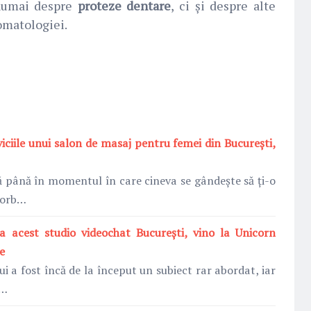
 numai despre
proteze dentare
, ci și despre alte
tomatologiei.
viciile unui salon de masaj pentru femei din București,
ă până în momentul în care cineva se gândește să ți-o
 vorb…
a acest studio videochat București, vino la Unicorn
e
i a fost încă de la început un subiect rar abordat, iar
 …