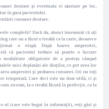
oanei dentare și eventuala ei ajustare pe loc,
bine în gura pacientului.
entării coroanei dentare.
s este completă? Dacă da, atunci înseamnă că ați
olog care nu a făcut o treabă ca la carte, deoarece
ionat o etapă. După luarea amprentei,
istă că pacientul trebuie să poarte o lucrare
 o modalitate obligatorie de a proteja câmpul
alele mici deplasări ale dinților, ce pot avea loc
uarea amprentei și probarea coroanei. Ori nu toți
re temporară. Care deci este nu doar utilă, ci și
cum ziceam, la o treabă făcută la perfecție, ca la
ite-ul (care este bogat în informații), veți găsi și