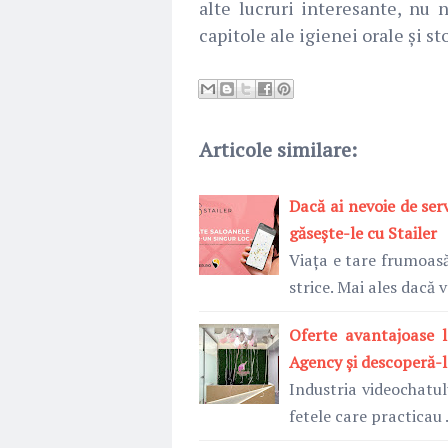
alte lucruri interesante, nu
capitole ale igienei orale și s
Articole similare:
Dacă ai nevoie de ser
găsește-le cu Stailer
Viața e tare frumoas
strice. Mai ales dacă
Oferte avantajoase l
Agency și descoperă-l
Industria videochatulu
fetele care practicau