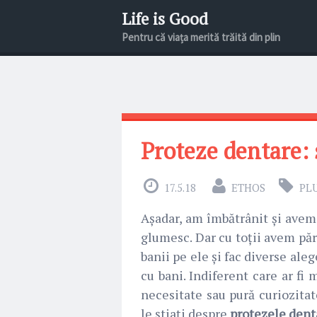
Life is Good
Pentru că viața merită trăită din plin
Proteze dentare: s
17.5.18
ETHOS
PL
Așadar, am îmbătrânit și avem
glumesc. Dar cu toții avem pări
banii pe ele și fac diverse ale
cu bani. Indiferent care ar fi 
necesitate sau pură curiozitat
le știați despre
protezele dent