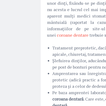
unor dinți, fixându-se pe dinț
nu acesta e lucrul cel mai imp
aparent mulți medici stomat
mântuială (raportat la caz
informațiilor de pe site-u
unei
coroane dentare
trebuie s
Tratament preprotetic, dacă 
apicale, chiuretaj, tratamen
Șlefuirea dinților, aducându
pe post de bonturi pentru 
Amprentarea sau înregistr
protetic (adică practic a fo
proteza și a celor de dedesu
Pe baza amprentei laborato
coroana dentară
. Care este
dentară
.