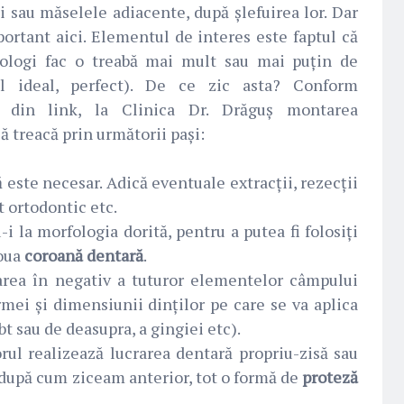
ii sau măselele adiacente, după șlefuirea lor. Dar
ortant aici. Elementul de interes este faptul că
ologi fac o treabă mai mult sau mai puțin de
ul ideal, perfect). De ce zic asta? Conform
l din link, la Clinica Dr. Drăguș montarea
ă treacă prin următorii pași:
este necesar. Adică eventuale extracții, rezecții
t ortodontic etc.
-i la morfologia dorită, pentru a putea fi folosiți
noua
coroană dentară
.
area în negativ a tuturor elementelor câmpului
rmei și dimensiunii dinților pe care se va aplica
bt sau de deasupra, a gingiei etc).
rul realizează lucrarea dentară propriu-zisă sau
, după cum ziceam anterior, tot o formă de
proteză