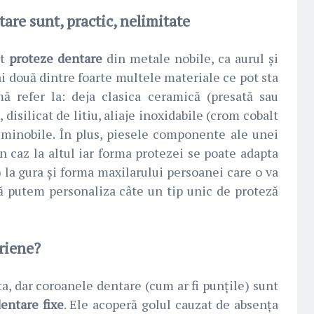
tare sunt, practic, nelimitate
ct
proteze dentare
din metale nobile, ca aurul și
i două dintre foarte multele materiale ce pot sta
mă refer la: deja clasica ceramică (presată sau
 disilicat de litiu, aliaje inoxidabile (crom cobalt
eminobile. În plus, piesele componente ale unei
n caz la altul iar forma protezei se poate adapta
ă) la gura și forma maxilarului persoanei care o va
că putem personaliza câte un tip unic de proteză
riene?
a, dar coroanele dentare (cum ar fi punțile) sunt
entare fixe
. Ele acoperă golul cauzat de absența