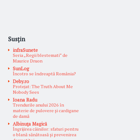
Susțin
infraSunete
Seria „Regii blestemati” de
Maurice Druon
SunLog
Încotro se îndreaptă România?
Deby.ro
Protejat: The Truth About Me
Nobody Sees
Ioana Radu
Trendurile anului 2026 în
materie de pulovere și cardigane
de damă
Albinuţa Magică
Îngrijirea câinilor: sfaturi pentru
o blană sănătoasă și prevenirea