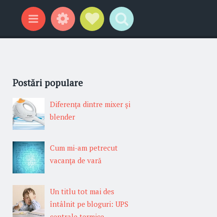
Gadgeturi
Profil social
Search
Categorii
Postări populare
Diferenţa dintre mixer şi
blender
Cum mi-am petrecut
vacanţa de vară
Un titlu tot mai des
întâlnit pe bloguri: UPS
centrale termice