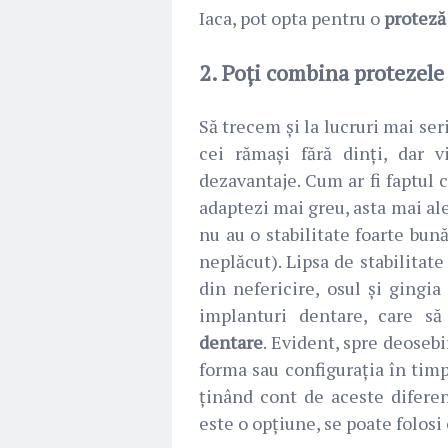
Iaca, pot opta pentru o
proteză
2. Poți combina protezele
Să trecem și la lucruri mai ser
cei rămași fără dinți, dar 
dezavantaje. Cum ar fi faptul c
adaptezi mai greu, asta mai al
nu au o stabilitate foarte bun
neplăcut). Lipsa de stabilitat
din nefericire, osul și gingia
implanturi dentare, care s
dentare
. Evident, spre deosebi
forma sau configurația în tim
ținând cont de aceste diferen
este o opțiune, se poate folosi