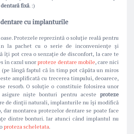
 dentară fixă
. :)
 dentare cu implanturile
ioase. Protezele reprezintă o soluție reală pentru
vin la pachet cu o serie de inconveniențe și
ă îți pot crea o senzație de disconfort, la care te
es în cazul unor
proteze dentare mobile
, care nici
ă (pe lângă faptul că în timp pot căpăta un miros
e este amplificată cu trecerea timpului, deoarece,
 se resorb. O soluție o constituie folosirea unor
ă asigure niște bonturi pentru aceste
proteze
re de dinții naturali, implanturile nu își modifică
p, dar montarea protezelor dentare se poate face
țe dintre bonturi. Iar atunci când implantul nu
 o
proteza scheletata
.