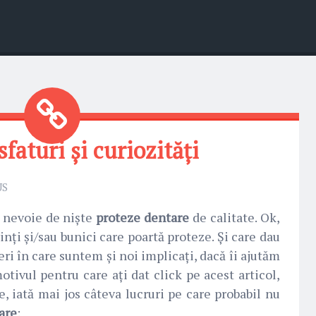
faturi și curiozități
US
 nevoie de niște
proteze dentare
de calitate. Ok,
nți și/sau bunici care poartă proteze. Și care dau
geri în care suntem și noi implicați, dacă îi ajutăm
motivul pentru care ați dat click pe acest articol,
e, iată mai jos câteva lucruri pe care probabil nu
are
: