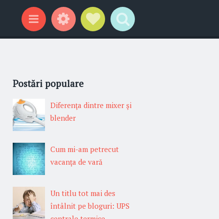
Gadgeturi
Profil social
Search
Categorii
Postări populare
Diferenţa dintre mixer şi
blender
Cum mi-am petrecut
vacanţa de vară
Un titlu tot mai des
întâlnit pe bloguri: UPS
centrale termice