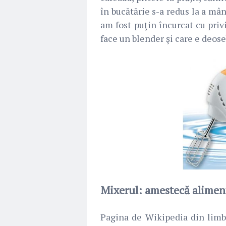
în bucătărie s-a redus la a mâ
am fost puţin încurcat cu priv
face un blender şi care e deose
Mixerul: amestecă alimen
Pagina de Wikipedia din lim