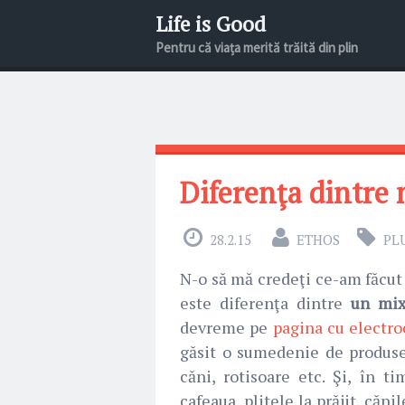
Life is Good
Pentru că viața merită trăită din plin
Diferenţa dintre 
28.2.15
ETHOS
PL
N-o să mă credeţi ce-am făcut
este diferenţa dintre
un mix
devreme pe
pagina cu electro
găsit o sumedenie de produse 
căni, rotisoare etc. Şi, în t
cafeaua, plitele la prăjit, căn