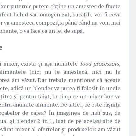
ixer puternic putem obţine un amestec de fructe
rfect lichid sau omogenizat, bucăţile vor fi ceva
der va amesteca compoziţia până când nu vom mai
nente, o va face ca un fel de supă.
e
i mixer, există şi aşa-numitele
food processors
,
 alimentele (nici nu le amestecă, nici nu le
prea am văzut. Dar trebuie menţionat că aceste
cte, adică un blender va putea fi folosit în unele
ţite) şi pentru tăiat, în timp ce un mixer bun va
entru anumite alimente. De altfel, ce este râşniţa
boabelor de cafea? În imaginea de mai sus, de
l şi blender 2 în 1, luat de pe acelaşi site de
vărat mixer al ofertelor şi produselor: am văzut