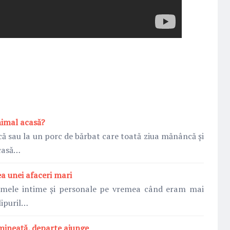
animal acasă?
ă sau la un porc de bărbat care toată ziua mănâncă și
acasă…
a unei afaceri mari
e mele intime și personale pe vremea când eram mai
lipuril…
imineață, departe ajunge