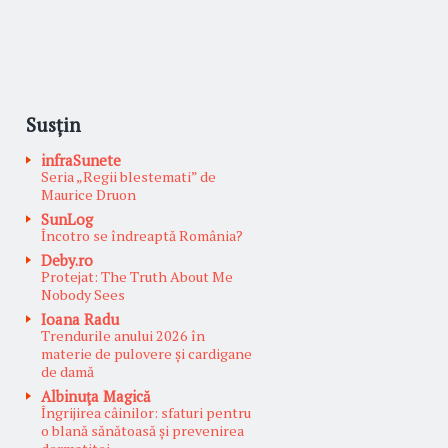
Susțin
infraSunete
Seria „Regii blestemati” de
Maurice Druon
SunLog
Încotro se îndreaptă România?
Deby.ro
Protejat: The Truth About Me
Nobody Sees
Ioana Radu
Trendurile anului 2026 în
materie de pulovere și cardigane
de damă
Albinuţa Magică
Îngrijirea câinilor: sfaturi pentru
o blană sănătoasă și prevenirea