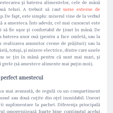
mestecarea şi baterea alimentelor, cele de mână
uă teluri. A trebuit să caut
surse externe de
ap. De fapt, este simplu: mixerul vine de la verbul
că a amesteca. Într-adevăr, cel mai cunoscut este
 să fie uşor şi confortabil de ţinut în mână. De
la baterea unor ouă (pentru a face omletă, sau la
u realizarea anumitor creme de prăjituri) sau la
xistă, totuşi, şi mixere electrice, dintre care unele
 nu se ţin în mână pentru că sunt mai mari, şi
i grele (să amestece alimente mai puţin moi).
perfect amestecul
eva mai avansată, de regulă cu un compartiment
unul sau două cuţite din oţel inoxidabil. Uneori
ii suplimentare la pachet. Diferenţa principală
rul omogenizează foarte bine conţinutul acelui