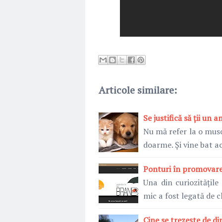
Articole similare:
Se justifică să ții un 
Nu mă refer la o musc
doarme. Și vine bat 
Ponturi în promovare
Una din curiozitățil
mic a fost legată de c
Cine se trezește de d