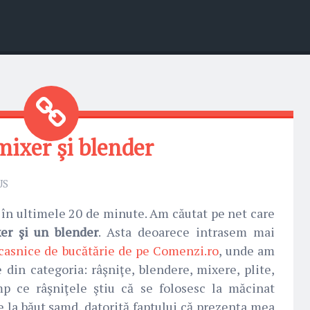
mixer şi blender
US
 în ultimele 20 de minute. Am căutat pe net care
er şi un blender
. Asta deoarece intrasem mai
casnice de bucătărie de pe Comenzi.ro
, unde am
din categoria: râşniţe, blendere, mixere, plite,
imp ce râşniţele ştiu că se folosesc la măcinat
ile la băut şamd, datorită faptului că prezenţa mea