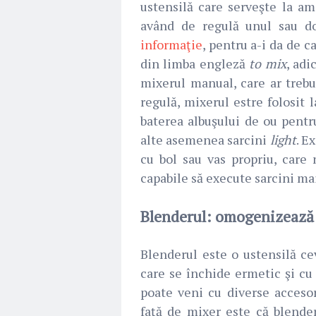
ustensilă care serveşte la a
având de regulă unul sau do
informaţie
, pentru a-i da de c
din limba engleză
to mix
, adi
mixerul manual, care ar trebui
regulă, mixerul estre folosit 
baterea albuşului de ou pentr
alte asemenea sarcini
light
. E
cu bol sau vas propriu, care
capabile să execute sarcini ma
Blenderul: omogenizează 
Blenderul este o ustensilă c
care se închide ermetic şi cu 
poate veni cu diverse accesor
faţă de mixer este că blende