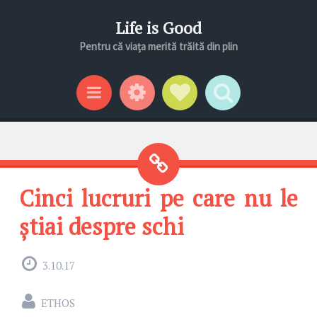
Life is Good
Pentru că viața merită trăită din plin
Gadgeturi
Profil social
Search
Categorii
Cinci lucruri pe care nu le
știai despre schi
3.10.17
ETHOS