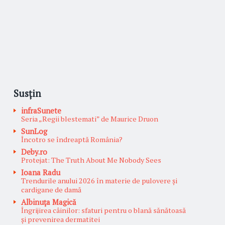
Susțin
infraSunete
Seria „Regii blestemati” de Maurice Druon
SunLog
Încotro se îndreaptă România?
Deby.ro
Protejat: The Truth About Me Nobody Sees
Ioana Radu
Trendurile anului 2026 în materie de pulovere și
cardigane de damă
Albinuţa Magică
Îngrijirea câinilor: sfaturi pentru o blană sănătoasă
și prevenirea dermatitei