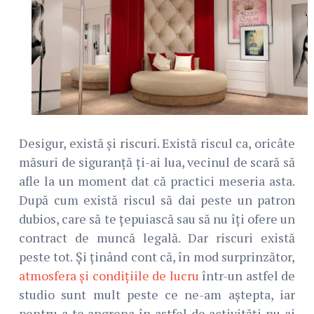
Desigur, există și riscuri. Există riscul ca, oricâte
măsuri de siguranță ți-ai lua, vecinul de scară să
afle la un moment dat că practici meseria asta.
După cum există riscul să dai peste un patron
dubios, care să te țepuiască sau să nu îți ofere un
contract de muncă legală. Dar riscuri există
peste tot. Și ținând cont că, în mod surprinzător,
atmosfera și condițiile de lucru
într-un astfel de
studio sunt mult peste ce ne-am aștepta, iar
pentru a te angrena în astfel de activități nu ai