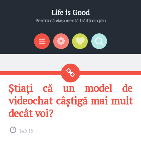
Life is Good
Pentru că viața merită trăită din plin
Gadgeturi
Profil social
Search
Categorii
Știați că un model de
videochat câștigă mai mult
decât voi?
14.5.15