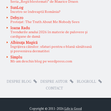
Seria „Regii blestemati” de Maurice Druon
SunLog
Încotro se îndreaptă România?
Deby.ro
Protejat: The Truth About Me Nobody Sees
Ioana Radu
Trendurile anului 2026 în materie de pulovere și
cardigane de damă
Albinuţa Magică
Îngrijirea câinilor: sfaturi pentru o blană sănătoasă
și prevenirea dermatitei
Simplu
Mi-am deschis blog pe wordpress.com
DESPRE BLOG
DESPRE AUTOR
BLOGROLL
CONTACT
Copyright © 2011-
2026
Life is Good