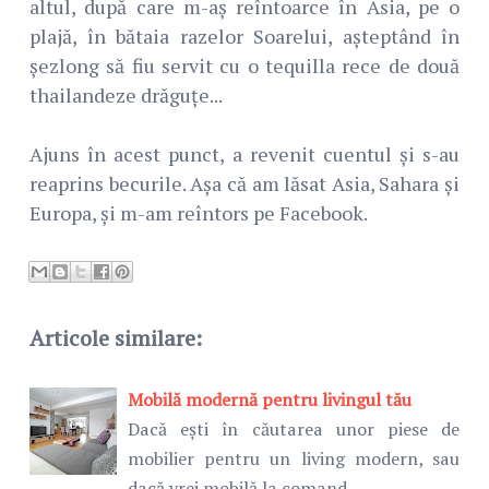
altul, după care m-aș reîntoarce în Asia, pe o
plajă, în bătaia razelor Soarelui, așteptând în
șezlong să fiu servit cu o tequilla rece de două
thailandeze drăguțe...
Ajuns în acest punct, a revenit cuentul și s-au
reaprins becurile. Așa că am lăsat Asia, Sahara și
Europa, și m-am reîntors pe Facebook.
Articole similare:
Mobilă modernă pentru livingul tău
Dacă ești în căutarea unor piese de
mobilier pentru un living modern, sau
dacă vrei mobilă la comand…