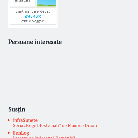
Persoane interesate
Susțin
infraSunete
Seria „Regii blestemati” de Maurice Druon
SunLog
Încotro se îndreaptă România?