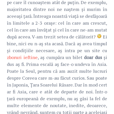
pe care îl cunoaștem atât de puțin. De exemplu,
majoritatea dintre noi ne naștem și murim în
aceeași țară. Întreaga noastră viață se desfășoară
în limitele a 2-3 orașe: cel în care am crescut,
cel în care am învățat și cel în care ne-am mutat
după aceea. V-am trezit setea de călătorit?
Ei
bine, nici eu n-aș sta acasă. Dacă aș avea timpul
și condițiile necesare, aș intra pe un site cu
zboruri ieftine
, aș cumpăra un bilet
doar dus
și
dus aș fi. Prima escală aș face-o undeva în Asia.
Poate la Seul, pentru că am auzit multe lucruri
despre Coreea care m-au făcut curios. Sau poate
în Japonia, Țara Soarelui Răsare. Dar în mod cert
ar fi Asia, care e atât de departe de noi. Într-o
țară europeană de exemplu, nu aș găsi la fel de
multe elemente de noutate, inedite, deoarece,
vrând-nevrând, suntem cu toții parte a aceleiași