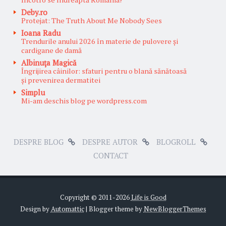
Deby.ro
Protejat: The Truth About Me Nobody Sees
Ioana Radu
Trendurile anului 2026 în materie de pulovere și
cardigane de damă
Albinuţa Magică
Îngrijirea câinilor: sfaturi pentru o blană sănătoasă
și prevenirea dermatitei
Simplu
Mi-am deschis blog pe wordpress.com
DESPRE BLOG
DESPRE AUTOR
BLOGROLL
CONTACT
Copyright © 2011-
2026
Life is Good
Design by
Automattic
| Blogger theme by
NewBloggerThemes