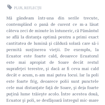
PLUS, REFLECȚII
Mă gândeam într-una din serile trecute,
contemplând o pană de curent ce m-a lăsat
câteva zeci de minute în întuneric, că Pământul
se află la distanța optimă pentru a primi exact
cantitatea de lumină și căldură solară care să-i
permită susținerea vieții. De exemplu, la
Ecuator este foarte cald, deoarece Ecuatorul
este mai apropiat de Soare decât restul
suprafeței terestre, și dacă ar fi ceva mai cald
decât e acum, n-am mai putea locui. Iar la poli
este foarte frig, deoarece polii sunt punctele
cele mai distanțate față de Soare, și deja foarte
puțină lume trăiește acolo. Între acestea două,
Ecuator și poli, se desfășoară întregul mic-mare