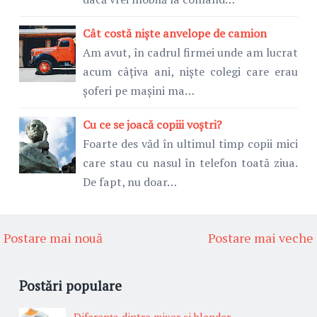
Cât costă niște anvelope de camion
Am avut, în cadrul firmei unde am lucrat
acum câțiva ani, niște colegi care erau
șoferi pe mașini ma…
Cu ce se joacă copiii voștri?
Foarte des văd în ultimul timp copii mici
care stau cu nasul în telefon toată ziua.
De fapt, nu doar…
Postare mai nouă
Postare mai veche
Postări populare
Diferenţa dintre mixer şi blender