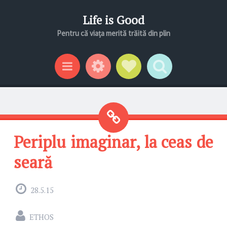
Life is Good
Pentru că viața merită trăită din plin
Gadgeturi
Profil social
Search
Categorii
Periplu imaginar, la ceas de
seară
28.5.15
ETHOS