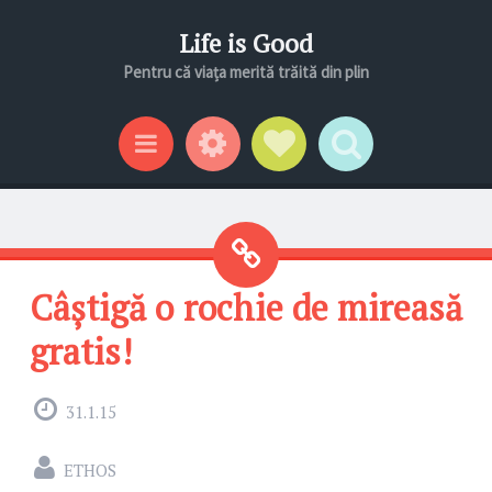
Life is Good
Pentru că viața merită trăită din plin
Gadgeturi
Profil social
Search
Categorii
Câștigă o rochie de mireasă
gratis!
31.1.15
ETHOS