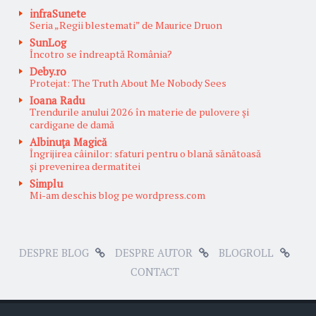
infraSunete
Seria „Regii blestemati” de Maurice Druon
SunLog
Încotro se îndreaptă România?
Deby.ro
Protejat: The Truth About Me Nobody Sees
Ioana Radu
Trendurile anului 2026 în materie de pulovere și
cardigane de damă
Albinuţa Magică
Îngrijirea câinilor: sfaturi pentru o blană sănătoasă
și prevenirea dermatitei
Simplu
Mi-am deschis blog pe wordpress.com
DESPRE BLOG
DESPRE AUTOR
BLOGROLL
CONTACT