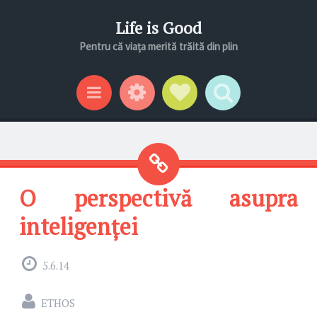
Life is Good
Pentru că viața merită trăită din plin
Gadgeturi
Profil social
Search
Categorii
O perspectivă asupra
inteligenței
5.6.14
ETHOS