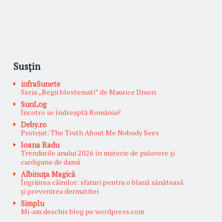
Susțin
infraSunete
Seria „Regii blestemati” de Maurice Druon
SunLog
Încotro se îndreaptă România?
Deby.ro
Protejat: The Truth About Me Nobody Sees
Ioana Radu
Trendurile anului 2026 în materie de pulovere și
cardigane de damă
Albinuţa Magică
Îngrijirea câinilor: sfaturi pentru o blană sănătoasă
și prevenirea dermatitei
Simplu
Mi-am deschis blog pe wordpress.com