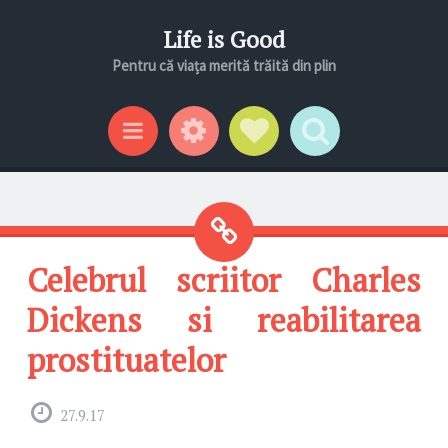
Life is Good
Pentru că viața merită trăită din plin
Gadgeturi
Profil social
Search
Categorii
Celebrul scriitor Charles
Dickens si reabilitarea
prostituatelor
27.9.17