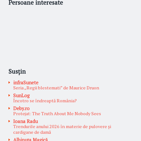
Persoane interesate
Susțin
infraSunete
Seria „Regii blestemati” de Maurice Druon
SunLog
Încotro se îndreaptă România?
Deby.ro
Protejat: The Truth About Me Nobody Sees
Ioana Radu
Trendurile anului 2026 în materie de pulovere și
cardigane de damă
Albinuţa Magică