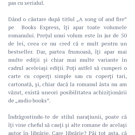
pas cu serialul.
Dând o căutare după titlul „A song of and fire”
pe Books Express, îți apar toate volumele
romanului. Prețul unui volum este în jur de 50
de lei, ceea ce nu cred că e mult pentru un
bestseller. Dar, partea frumoasă, îți apar mai
multe ediții și chiar mai multe variante în
cadrul aceleiași ediții. Poți astfel să cumperi o
carte cu coperți simple sau cu coperți tari,
cartonată, și, chiar dacă la romanul ăsta nu am
văzut, există uneori posibilitatea achiziționării
de „audio books”.
Îndrăgostindu-te de stilul narațiunii, poate că
îți vine cheful să cauți și alte romane de același
autor în librărie. Care librărie? Păi tot asta, că