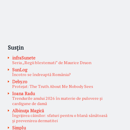
Susțin
infraSunete
Seria „Regii blestemati” de Maurice Druon
SunLog
Încotro se îndreaptă România?
Deby.ro
Protejat: The Truth About Me Nobody Sees
Ioana Radu
Trendurile anului 2026 în materie de pulovere și
cardigane de damă
Albinuţa Magică
Îngrijirea câinilor: sfaturi pentru o blană sănătoasă
și prevenirea dermatitei
Simplu