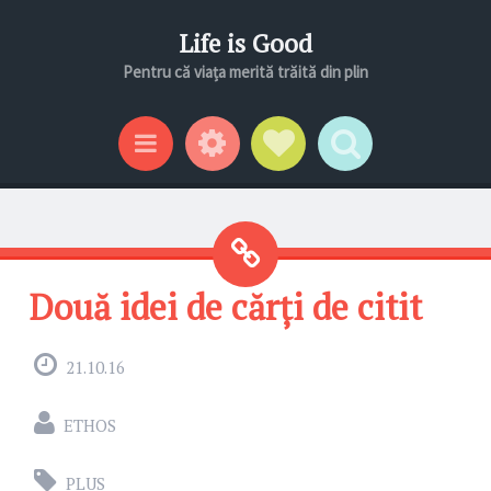
Life is Good
Pentru că viața merită trăită din plin
Gadgeturi
Profil social
Search
Categorii
Două idei de cărți de citit
21.10.16
ETHOS
PLUS