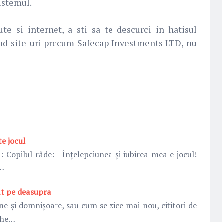
istemul.
te si internet, a sti sa te descurci in hatisul
zand site-uri precum Safecap Investments LTD, nu
e jocul
: Copilul râde: - Înțelepciunea și iubirea mea e jocul!
u…
at pe deasupra
e și domnișoare, sau cum se zice mai nou, cititori de
 ghe…