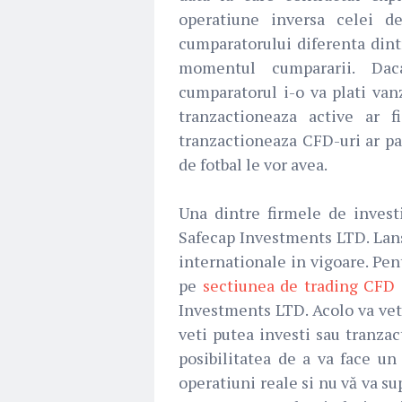
operatiune inversa celei d
cumparatorului diferenta dintr
momentul cumpararii. Daca
cumparatorul i-o va plati vanz
tranzactioneaza active ar 
tranzactioneaza CFD-uri ar pa
de fotbal le vor avea.
Una dintre firmele de invest
Safecap Investments LTD. Lansa
internationale in vigoare. Pent
pe
sectiunea de trading CFD
Investments LTD. Acolo va veti
veti putea investi sau tranzac
posibilitatea de a va face un
operatiuni reale si nu vă va su