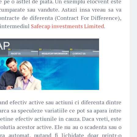
te pe o astfel de piata. Un exemplu elocvent este
i cumparate sau vandute. Astazi insa vreau sa va
ntracte de diferenta (Contract For Difference),
n intermediul
Safecap investments Limited
.
nd efectiv active sau actiuni ci diferenta dintre
arca sa speculeze variatiile ce pot sa apara intre
detine efectiv actiunile in cauza. Daca vreti, este
volutia acestor active. Ele nu au o scadenta sau o
ra automat, putand fi lichidate doar printr-o