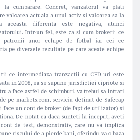
e la cumparare. Concret, vanzatorul va plati
e valoarea actuala a unui activ si valoarea sa la
 aceasta diferenta este negativa, atunci
atorului. Intr-un fel, este ca si cum brokerii ce
fi patronii unor echipe de fotbal iar cei ce
ria pe diversele rezultate pe care aceste echipe
itii ce intermediaza tranzactii cu CFD-uri este
ta in 2008, ea se supune jurisdictiei cipriote si
ru a face astfel de schimburi, va trebui sa intrati
de pe markets.com, serviciu detinut de Safecap
 face un cont de broker (de fapt de utilizator) si
tiona. De notat ca daca sunteti la inceput, aveti
 cont de test, demonstrativ, care nu va implica
pune riscului de a pierde bani, oferindu-va o baza