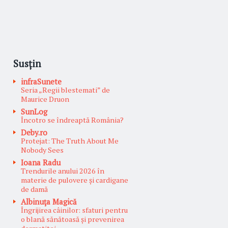
Susțin
infraSunete
Seria „Regii blestemati” de
Maurice Druon
SunLog
Încotro se îndreaptă România?
Deby.ro
Protejat: The Truth About Me
Nobody Sees
Ioana Radu
Trendurile anului 2026 în
materie de pulovere și cardigane
de damă
Albinuţa Magică
Îngrijirea câinilor: sfaturi pentru
o blană sănătoasă și prevenirea