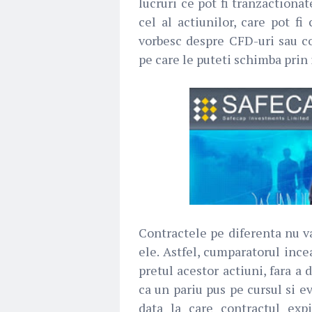
lucruri ce pot fi tranzactiona
cel al actiunilor, care pot f
vorbesc despre CFD-uri sau co
pe care le puteti schimba pri
Contractele pe diferenta nu va
ele. Astfel, cumparatorul ince
pretul acestor actiuni, fara a 
ca un pariu pus pe cursul si e
data la care contractul expi