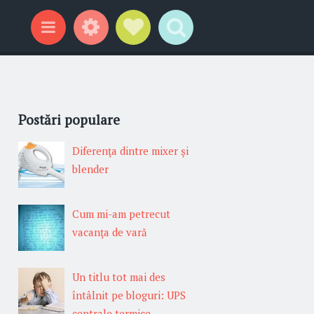
Gadgeturi
Profil social
Search
Categorii
Postări populare
Diferenţa dintre mixer şi
blender
Cum mi-am petrecut
vacanţa de vară
Un titlu tot mai des
întâlnit pe bloguri: UPS
centrale termice