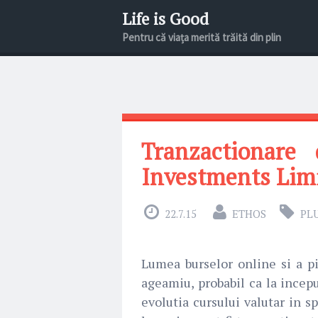
Life is Good
Pentru că viața merită trăită din plin
Tranzactionare
Investments Lim
22.7.15
ETHOS
PL
Lumea burselor online si a pi
ageamiu, probabil ca la incepu
evolutia cursului valutar in s