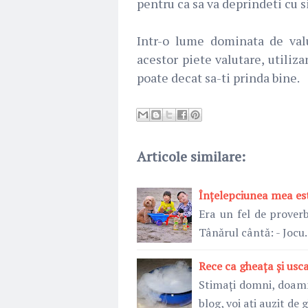
pentru ca sa va deprindeti cu s
Intr-o lume dominata de valu
acestor piete valutare, utili
poate decat sa-ti prinda bine.
Articole similare:
Înțelepciunea mea est
Era un fel de proverb
Tânărul cântă: - Joc
Rece ca gheața și usc
Stimați domni, doamn
blog, voi ați auzit de