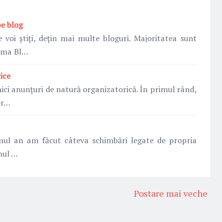
e blog
 voi știți, dețin mai multe bloguri. Majoritatea sunt
orma Bl…
ice
ici anunțuri de natură organizatorică. În primul rând,
or…
mul an am făcut câteva schimbări legate de propria
mul …
Postare mai veche