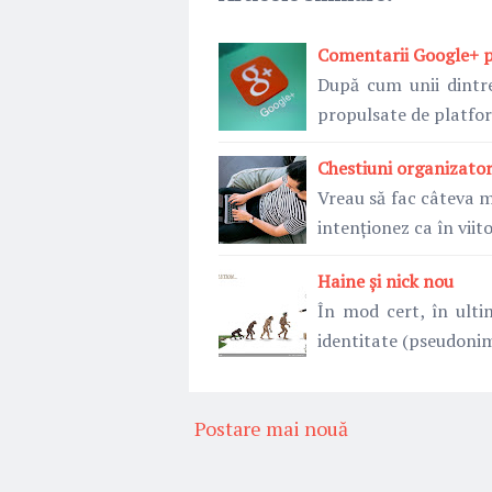
Comentarii Google+ p
După cum unii dintre
propulsate de platf
Chestiuni organizator
Vreau să fac câteva m
intenționez ca în viit
Haine și nick nou
În mod cert, în ulti
identitate (pseudoni
Postare mai nouă