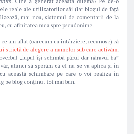
onim
. Cine a generat această dilemă? Pe de-o
le reale ale utilizatorilor săi (iar blogul de față
ilizează, mai nou, sistemul de comentarii de la
 eu, cu afinitatea mea spre pseudonime.
ă ce am aflat (oarecum cu întârziere, recunosc) că
lui strictă de alegere a numelor sub care activăm
.
overbul „lupul își schimbă părul dar năravul ba”
ăr, atunci să sperăm că el nu se va aplica și în
cu această schimbare pe care o voi realiza în
ug pe blog conținut tot mai bun.