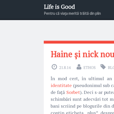
Life is Good
Pentru că viața merită trăită din plin
Haine și nick no
21.8.14
ETHOS
BL
În mod cert, în ultimul an
identitate
(pseudonimul sub ca
de față
Sorbet
). Deci s-ar put
schimbări sunt adecvări tot ma
bani scriind pe blogurile din 
conțin eticheta „plus”, despre