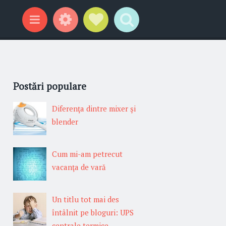
Gadgeturi
Profil social
Search
Categorii
Postări populare
Diferenţa dintre mixer şi
blender
Cum mi-am petrecut
vacanţa de vară
Un titlu tot mai des
întâlnit pe bloguri: UPS
centrale termice