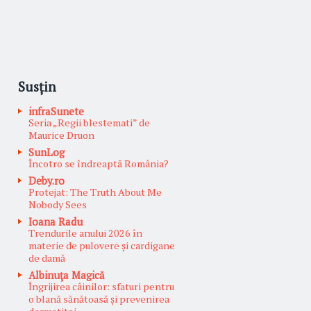
Susțin
infraSunete
Seria „Regii blestemati” de
Maurice Druon
SunLog
Încotro se îndreaptă România?
Deby.ro
Protejat: The Truth About Me
Nobody Sees
Ioana Radu
Trendurile anului 2026 în
materie de pulovere și cardigane
de damă
Albinuţa Magică
Îngrijirea câinilor: sfaturi pentru
o blană sănătoasă și prevenirea