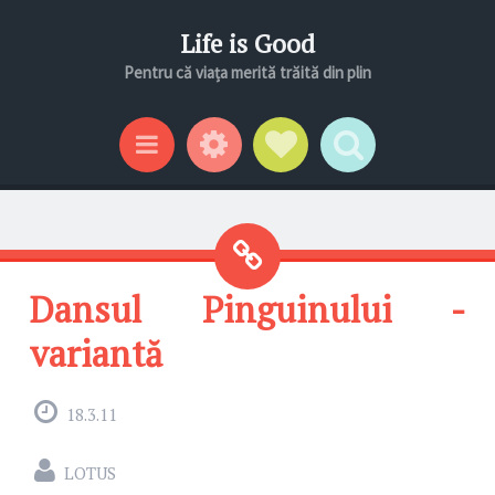
Life is Good
Pentru că viața merită trăită din plin
Gadgeturi
Profil social
Search
Categorii
Dansul Pinguinului -
variantă
18.3.11
LOTUS