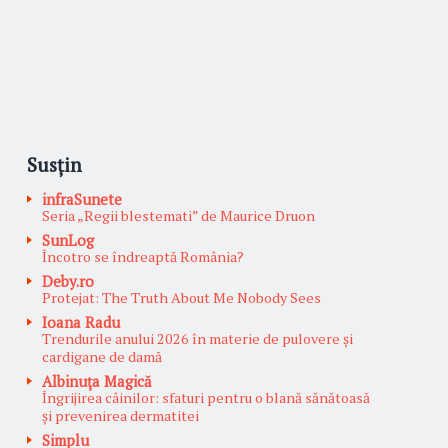
Susțin
infraSunete
Seria „Regii blestemati” de Maurice Druon
SunLog
Încotro se îndreaptă România?
Deby.ro
Protejat: The Truth About Me Nobody Sees
Ioana Radu
Trendurile anului 2026 în materie de pulovere și
cardigane de damă
Albinuţa Magică
Îngrijirea câinilor: sfaturi pentru o blană sănătoasă
și prevenirea dermatitei
Simplu